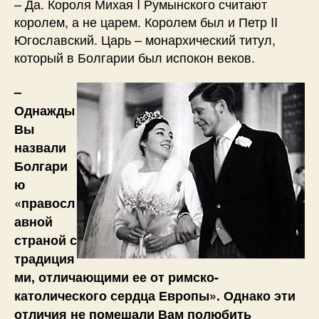
– Да. Короля Михая I Румынского считают
королем, а не царем. Королем был и Петр II
Югославский. Царь – монархический титул,
который в Болгарии был испокон веков.
–
Однажды
Вы
назвали
Болгари
ю
«правосл
авной
страной с
традиция
ми, отличающими ее от римско-
католического сердца Европы». Однако эти
отличия не помешали Вам полюбить