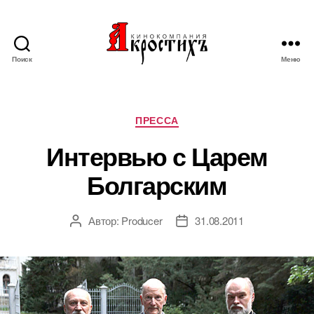
Поиск
Меню
Кинокомпания
"АКРОСТИХЪ"
Рубрики
ПРЕССА
Интервью с Царем
Болгарским
Автор:
Producer
31.08.2011
Автор
Дата
записи
записи