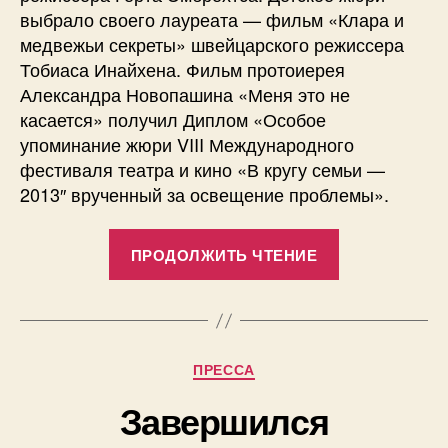
выбрало своего лауреата — фильм «Клара и
медвежьи секреты» швейцарского режиссера
Тобиаса Инайхена. Фильм протоиерея
Александра Новопашина «Меня это не
касается» получил Диплом «Особое
упоминание жюри VIII Международного
фестиваля театра и кино «В кругу семьи —
2013″ врученный за освещение проблемы».
«В
ПРОДОЛЖИТЬ ЧТЕНИЕ
Екатеринбур
завершился
VIII
Международ
Рубрики
ПРЕССА
фестиваль
театра
Завершился
и