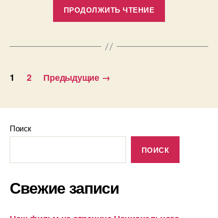
«Победител
ПРОДОЛЖИТЬ ЧТЕНИЕ
конкурса
художествен
фильмов
«Липецкого
Пагинация
выбора»»
1
2
Предыдущие
→
записей
Поиск
ПОИСК
Свежие записи