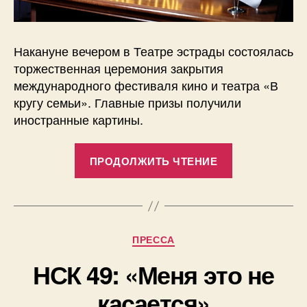
Накануне вечером в Театре эстрады состоялась
торжественная церемония закрытия
международного фестиваля кино и театра «В
кругу семьи». Главные призы получили
иностранные картины.
«В
ПРОДОЛЖИТЬ ЧТЕНИЕ
Екатеринбур
подвели
итоги
международ
Рубрики
ПРЕССА
фестиваля
«В
НСК 49: «Меня это не
кругу
касается»
семьи»»