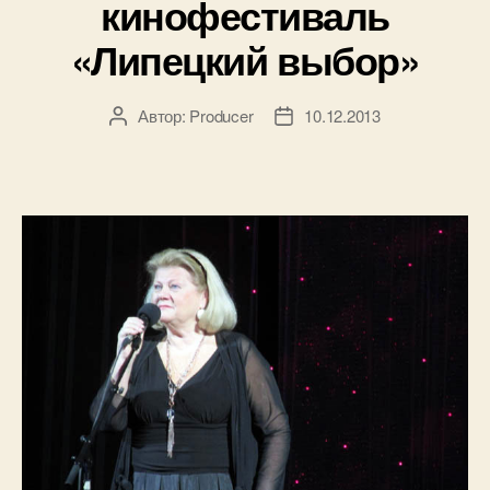
кинофестиваль
кино
«В
«Липецкий выбор»
кругу
семьи
Автор:
Producer
10.12.2013
Автор
Дата
—
записи
записи
2013»»