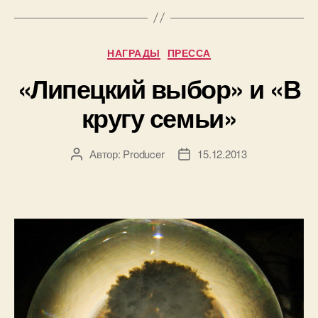
Рубрики
НАГРАДЫ
ПРЕССА
«Липецкий выбор» и «В
кругу семьи»
Автор:
Producer
15.12.2013
Автор
Дата
записи
записи