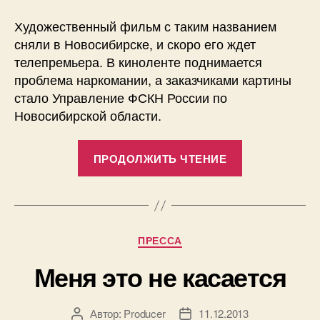
Художественный фильм с таким названием
сняли в Новосибирске, и скоро его ждет
телепремьера. В киноленте поднимается
проблема наркомании, а заказчиками картины
стало Управление ФСКН России по
Новосибирской области.
«НСК
ПРОДОЛЖИТЬ ЧТЕНИЕ
49:
«Меня
это
не
Рубрики
ПРЕССА
касается»»
Меня это не касается
Автор:
Producer
11.12.2013
Автор
Дата