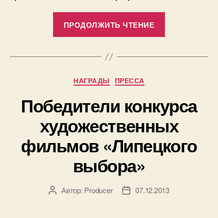
«В
ПРОДОЛЖИТЬ ЧТЕНИЕ
Москве
состоялся
Международ
фестиваль
Рубрики
НАГРАДЫ
ПРЕССА
кинофильмо
и
Победители конкурса
телепрограм
художественных
«Радонеж»»
фильмов «Липецкого
выбора»
Автор:
Producer
07.12.2013
Автор
Дата
записи
записи