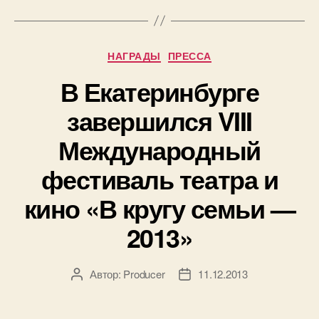
не
касается»
Рубрики
НАГРАДЫ
ПРЕССА
В Екатеринбурге
завершился VIII
Международный
фестиваль театра и
кино «В кругу семьи —
2013»
Автор:
Producer
11.12.2013
Автор
Дата
записи
записи