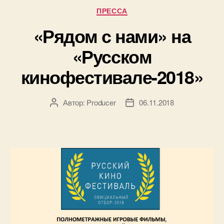
«Русском
Рубрики
ПРЕССА
кинофестив
2018»»
«Рядом с нами» на
«Русском
кинофестивале-2018»
Автор:
Producer
06.11.2018
Автор
Дата
записи
записи