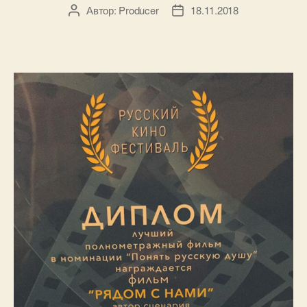
Автор:
Producer
18.11.2018
Автор
Дата
записи
записи