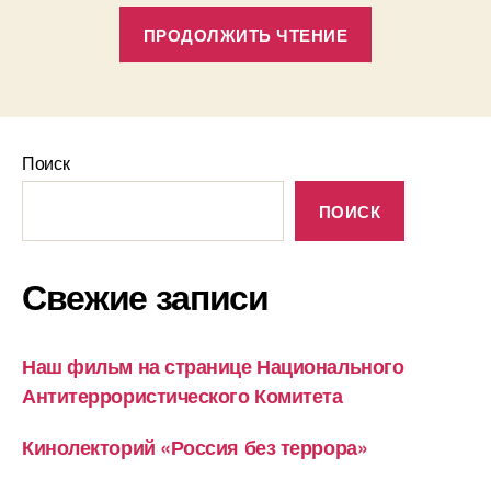
««Рядом
ПРОДОЛЖИТЬ ЧТЕНИЕ
с
нами»
на
«Русском
Поиск
кинофестива
ПОИСК
Свежие записи
Наш фильм на странице Национального
Антитеррористического Комитета
Кинолекторий «Россия без террора»