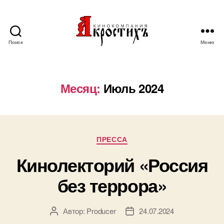
Поиск
Меню
Кинокомпания
"АКРОСТИХЪ"
Месяц:
Июль 2024
Рубрики
ПРЕССА
Кинолекторий «Россия
без террора»
Автор:
Producer
24.07.2024
Автор
Дата
записи
записи