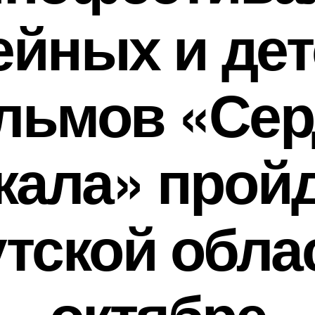
ейных и дет
льмов «Сер
кала» пройд
тской обла
октябре