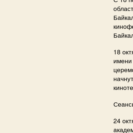
област
Байкал
киноф
Байка
18 окт
имени 
церемо
начнут
киноте
Сеанс
24 окт
акаде