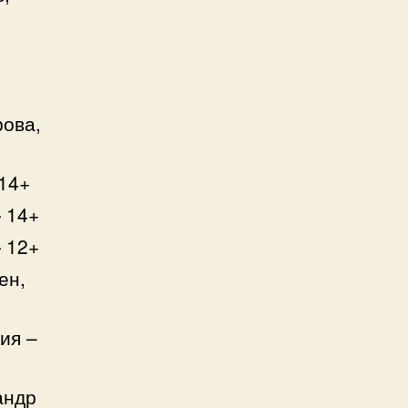
рова,
14+
 14+
 12+
ен,
ия –
андр