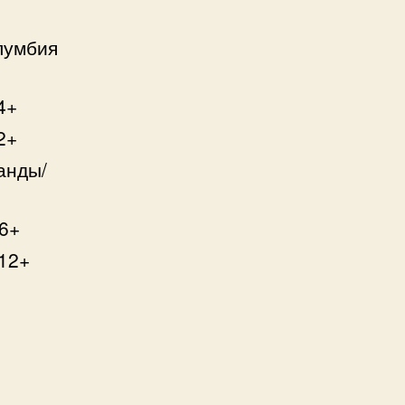
лумбия
4+
2+
анды/
16+
 12+