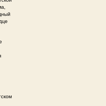
ма,
одный
дце
е
я
тском