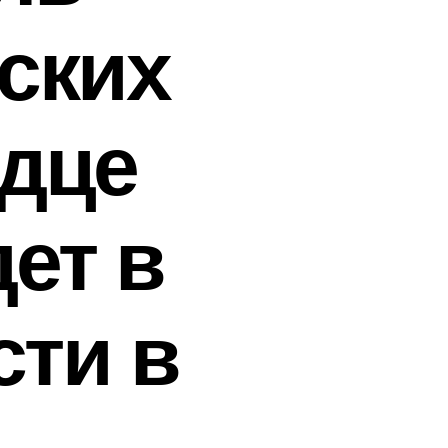
ских
дце
ет в
сти в