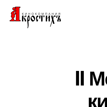
Кинокомпания
"АКРОСТИХЪ"
II 
к