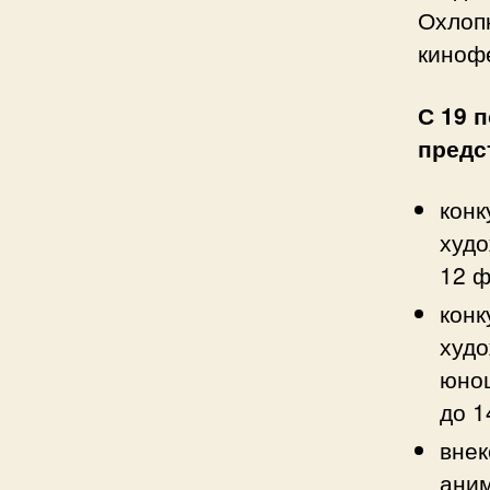
Охлоп
киноф
С 19 п
предс
конк
худо
12 ф
конк
худо
юнош
до 1
внек
аним