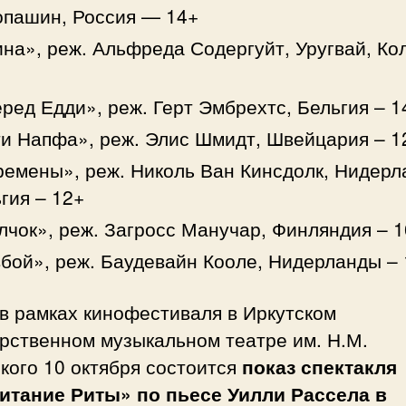
опашин, Россия — 14+
на», реж. Альфреда Содергуйт, Уругвай, Ко
ред Едди», реж. Герт Эмбрехтс, Бельгия – 1
и Напфа», реж. Элис Шмидт, Швейцария – 1
емены», реж. Николь Ван Кинсдолк, Нидерл
гия – 12+
чок», реж. Загросс Манучар, Финляндия – 
бой», реж. Баудевайн Кооле, Нидерланды –
в рамках кинофестиваля в Иркутском
рственном музыкальном театре им. Н.М.
кого 10 октября состоится
показ спектакля
итание Риты» по пьесе Уилли Рассела в