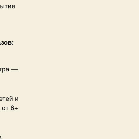
рытия
зов:
тра —
етей и
 от 6+
,