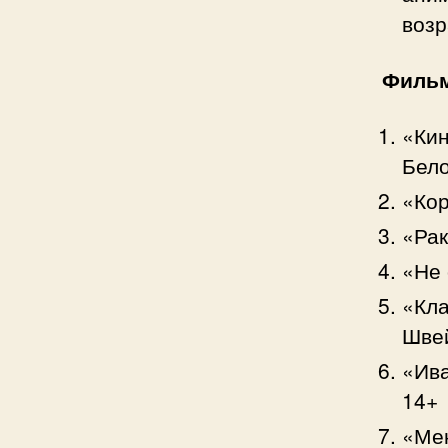
возр
Фильм
«Кин
Бело
«Кор
«Рак
«Не 
«Кла
Шве
«Ива
14+
«Мен