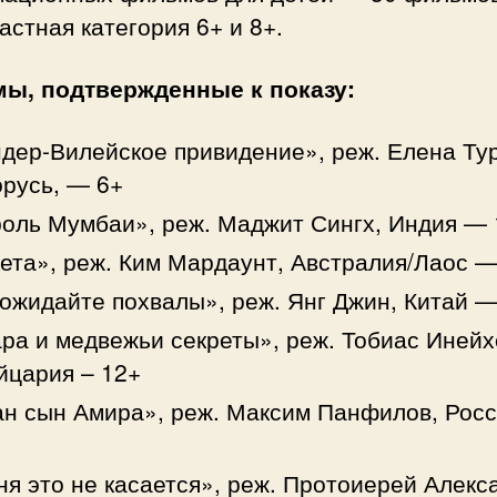
астная категория 6+ и 8+.
ы, подтвержденные к показу:
дер-Вилейское привидение», реж. Елена Ту
русь, — 6+
оль Мумбаи», реж. Маджит Сингх, Индия — 
ета», реж. Ким Мардаунт, Австралия/Лаос —
ожидайте похвалы», реж. Янг Джин, Китай —
ра и медвежьи секреты», реж. Тобиас Инейх
йцария – 12+
н сын Амира», реж. Максим Панфилов, Росс
я это не касается», реж. Протоиерей Алекс