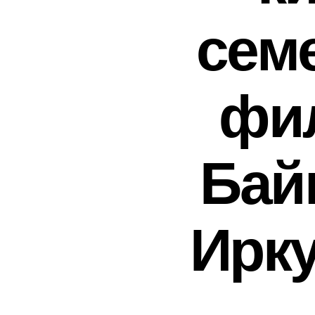
сем
фи
Бай
Ирку