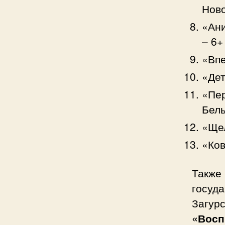
Нов
«Ани
– 6+
«Впе
«Дет
«Пер
Бель
«Щел
«Ков
Также 
госуда
Загурс
«Восп