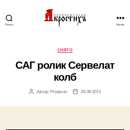
Поиск
Меню
Кинокомпания
"АКРОСТИХЪ"
Рубрики
СНЯТО
САГ ролик Сервелат
колб
Автор:
Producer
28.09.2013
Автор
Дата
записи
записи