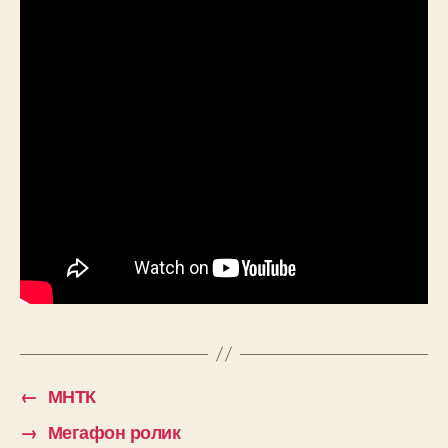
←
МНТК
→
Мегафон ролик