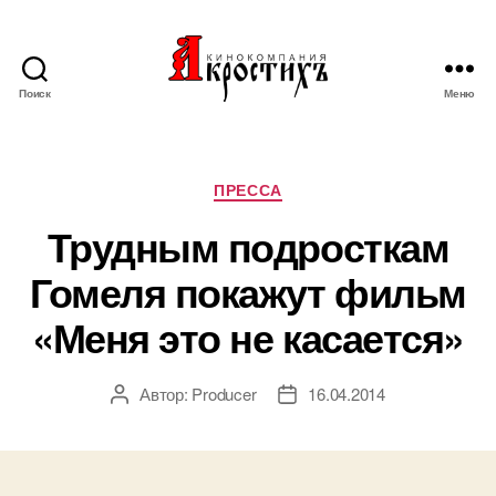
Поиск
Меню
Кинокомпания
"АКРОСТИХЪ"
Рубрики
ПРЕССА
Трудным подросткам
Гомеля покажут фильм
«Меня это не касается»
Автор:
Producer
16.04.2014
Автор
Дата
записи
записи