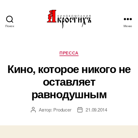
Поиск
Меню
Кинокомпания
"АКРОСТИХЪ"
Рубрики
ПРЕССА
Кино, которое никого не
оставляет
равнодушным
Автор:
Producer
21.09.2014
Автор
Дата
записи
записи