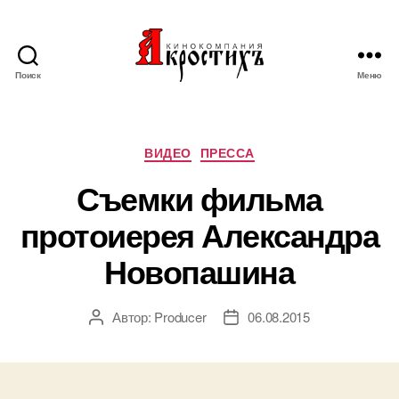
Поиск
Меню
Кинокомпания
"АКРОСТИХЪ"
Рубрики
ВИДЕО
ПРЕССА
Съемки фильма
протоиерея Александра
Новопашина
Автор:
Producer
06.08.2015
Автор
Дата
записи
записи