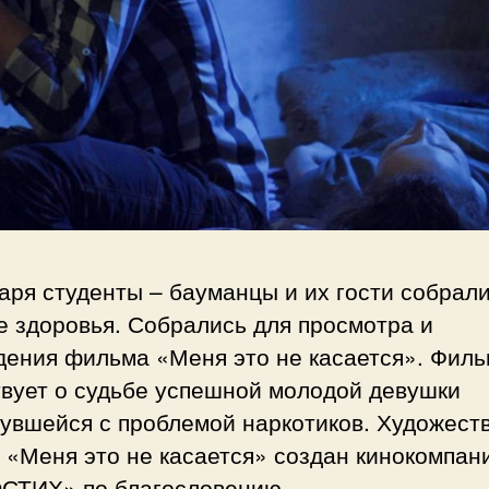
аря студенты – бауманцы и их гости собрали
е здоровья. Собрались для просмотра и
дения фильма «Меня это не касается». Филь
твует о судьбе успешной молодой девушки
нувшейся с проблемой наркотиков. Художест
 «Меня это не касается» создан кинокомпан
СТИХ» по благословению