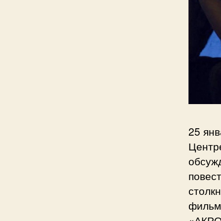
25 янв
Центр
обсуж
повес
столк
фильм
«АКРО