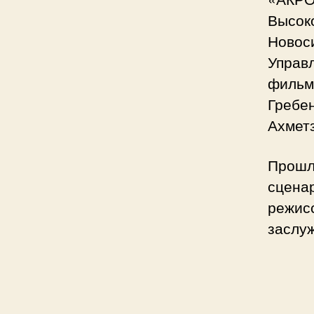
Высок
Новоси
Управ
фильм
Гребе
Ахмет
Прошл
сцена
режис
заслу