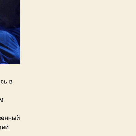
сь в
м
венный
ией