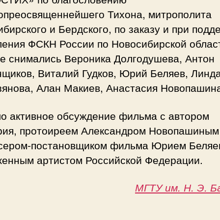
опреосвященнейшего Тихона, митрополита
бирского и Бердского, по заказу и при подд
ления ФСКН России по Новосибирской област
е снимались Вероника Долгодушева, Антон
нщиков, Виталий Гудков, Юрий Беляев, Линд
зянова, Алан Макиев, Анастасия Новопашина
о активное обсуждение фильма с автором
рия, протоиреем Александром Новопашиным
сером-постановщиком фильма Юрием Беляе
женным артистом Российской Федерации.
МГТУ им. Н. Э. 