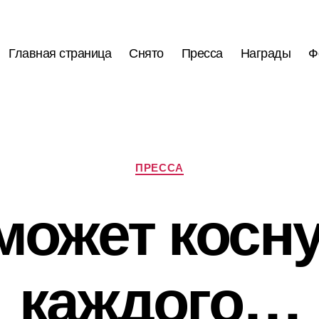
Главная страница
Снято
Пресса
Награды
Ф
Рубрики
ПРЕССА
может косн
каждого…