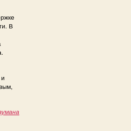
ержке
и. В
а
.
 и
вым,
Баумана