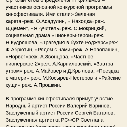
участников основной конкурсной программы
кинофестиваля. Ими стали:«Зеленая
карета»реж. О.Асадулин, « Находка»реж.
В.Демент, «Я -учитель»реж. С.Мокрицкий,
социальная драма «Пионеры-герои»реж.
Н.Кудряшова, «Трагедия в бухте Роджерс»реж.
Ф.Абрютин, «Рядом с нами»реж. А.Новопашин,
«Норвег»реж. А.Звонцова, «Частное
пионерское-2»реж. А.Карпиловский, «Завтра
утром» реж. А.Майовер и Д.Крылова, «Поездка
к матери» реж. М.Косырев-Нестеров и «Райские
кущи» реж. А.Прошкин.
В программе кинофестиваля примут участие
Народный артист России Валерий Баринов,
Заслуженный артист России Сергей Баталов,
Заслуженная артистка РСФСР Светлана
Светличная (возглавит жюри кинофестиваля),