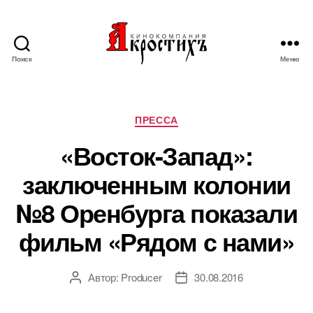
Поиск
Меню
Кинокомпания
"АКРОСТИХЪ"
Рубрики
ПРЕССА
«Восток-Запад»:
заключенным колонии
№8 Оренбурга показали
фильм «Рядом с нами»
Автор:
Producer
30.08.2016
Автор
Дата
записи
записи