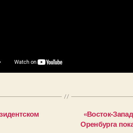
езидентском
«Восток-Запа
Оренбурга пок