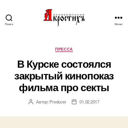
Поиск
Меню
Кинокомпания
"АКРОСТИХЪ"
Рубрики
ПРЕССА
В Курске состоялся
закрытый кинопоказ
фильма про секты
Автор:
Producer
01.02.2017
Автор
Дата
записи
записи