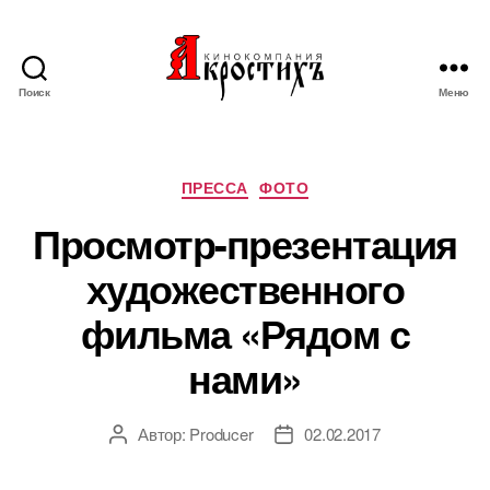
Поиск
Меню
Кинокомпания
"АКРОСТИХЪ"
Рубрики
ПРЕССА
ФОТО
Просмотр-презентация
художественного
фильма «Рядом с
нами»
Автор:
Producer
02.02.2017
Автор
Дата
записи
записи