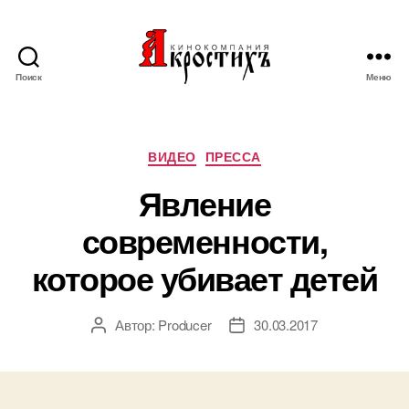
Поиск
Меню
Кинокомпания
"АКРОСТИХЪ"
Рубрики
ВИДЕО
ПРЕССА
Явление
современности,
которое убивает детей
Автор:
Producer
30.03.2017
Автор
Дата
записи
записи