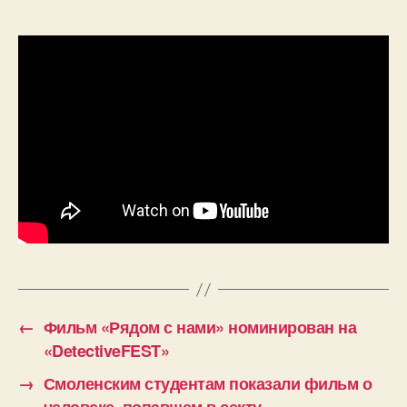
←
Фильм «Рядом с нами» номинирован на
«DetectiveFEST»
→
Смоленским студентам показали фильм о