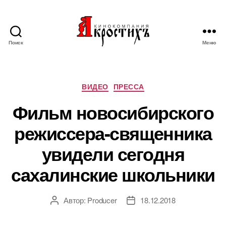
Поиск
Меню
Кинокомпания
"АКРОСТИХЪ"
Рубрики
ВИДЕО
ПРЕССА
Фильм новосибирского
режиссера-священника
увидели сегодня
сахалинские школьники
Автор:
Producer
18.12.2018
Автор
Дата
записи
записи