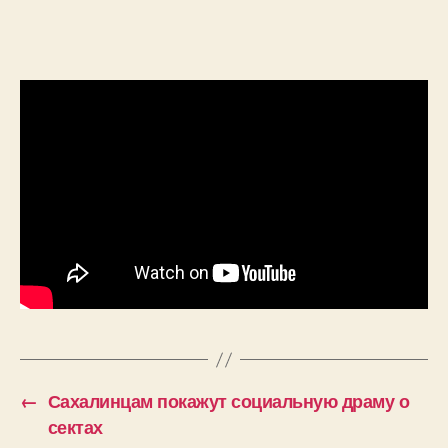
←
Сахалинцам покажут социальную драму о
сектах