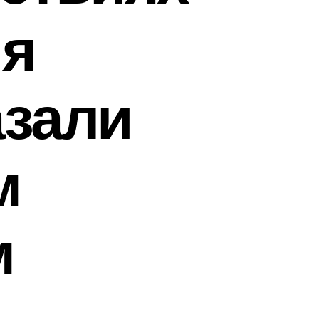
ия
азали
м
м