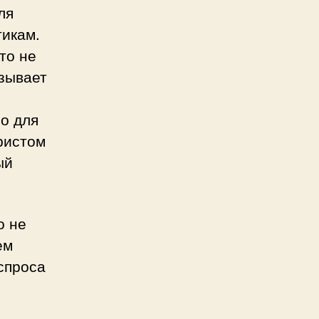
ля
тикам.
то не
азывает
но для
ристом
ый
о не
ем
спроса