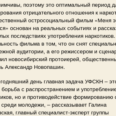
иимчивы, поэтому это оптимальный период д
рования отрицательного отношения к нарко
ественный остросоциальный фильм «Меня э
ся» основан на реальных событиях и расск
лых последствиях употребления наркотиков.
ьность фильма в том, что он снят специаль
ежной аудитории, а его режиссером и сцена
пил новосибирский протоиерей, общественн
ль Александр Новопашин.
егодняшний день главная задача УФСКН – эт
о борьба с распространением и употреблени
тиков, но и противодействие формированию 
 среди молодежи, – рассказывает Галина
ская, главный специалист-эксперт группы