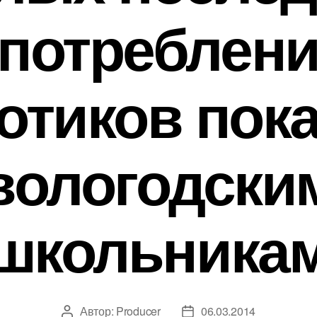
потреблен
отиков пок
вологодски
школьника
Автор:
Producer
06.03.2014
Автор
Дата