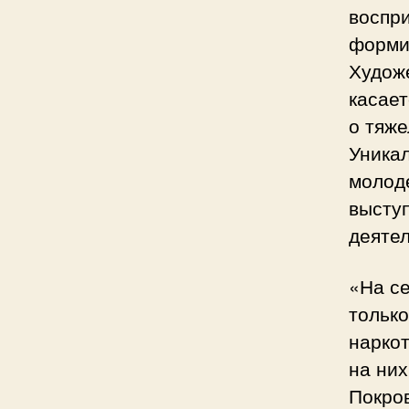
воспр
форми
Худож
касает
о тяже
Уникал
молод
высту
деяте
«На с
тольк
нарко
на них
Покров