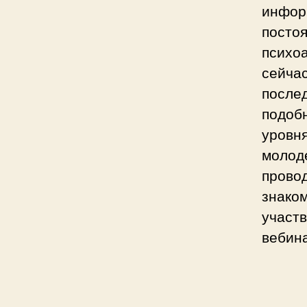
инфор
посто
психоа
сейча
послед
подоб
уровня
молод
провод
знаком
участв
вебин