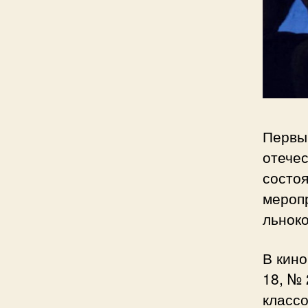
Первы
отече
состоя
мероп
льнок
В кино
18, № 
классо