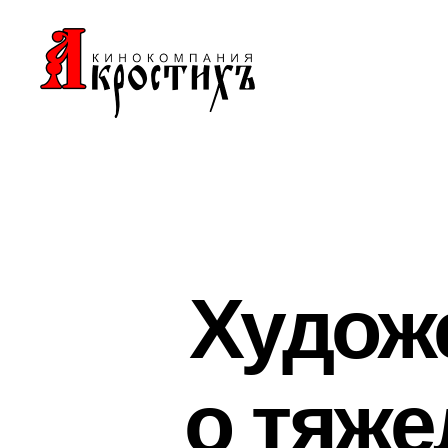
Кинокомпания
"АКРОСТИХЪ"
Худож
о тяж