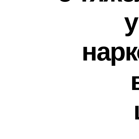
у
нарк