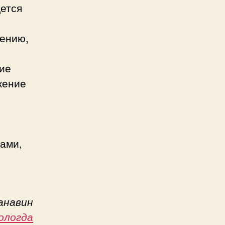
ется
лению,
ние
жение
сами,
анавин
ологда