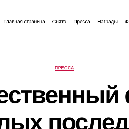
Главная страница
Снято
Пресса
Награды
Ф
Рубрики
ПРЕССА
ественный
елых послед