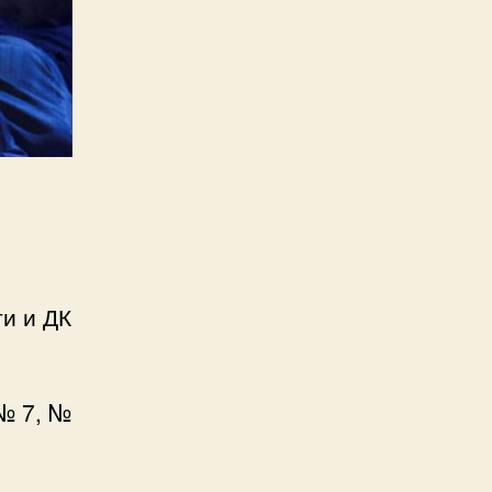
и и ДК
№ 7, №