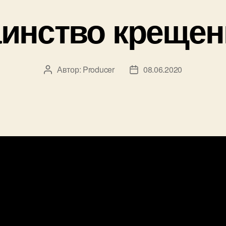
аинство крещен
Автор:
Producer
08.06.2020
Автор
Дата
записи
записи