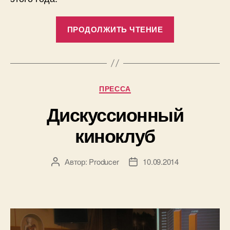
«Кино,
ПРОДОЛЖИТЬ ЧТЕНИЕ
которое
никого
не
оставляет
Рубрики
ПРЕССА
равнодушны
Дискуссионный
киноклуб
Автор:
Producer
10.09.2014
Автор
Дата
записи
записи