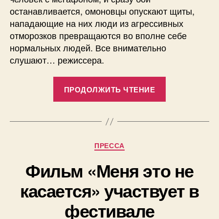
останавливается, омоновцы опускают щиты,
нападающие на них люди из агрессивных
отморозков превращаются во вполне себе
нормальных людей. Все внимательно
слушают… режиссера.
«В
ПРОДОЛЖИТЬ ЧТЕНИЕ
городском
парке
произошло
настоящее
Рубрики
ПРЕССА
побоище:
священник
Фильм «Меня это не
Александр
касается» участвует в
Новопашин
приступил
фестивале
к