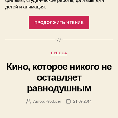
детей и анимация.
«Фильм
ПРОДОЛЖИТЬ ЧТЕНИЕ
«Меня
это
не
касается»
Рубрики
ПРЕССА
участвует
в
Кино, которое никого не
фестивале
оставляет
«Отражение
равнодушным
Автор:
Producer
21.09.2014
Автор
Дата
записи
записи