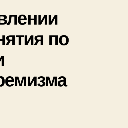
влении
нятия по
и
ремизма