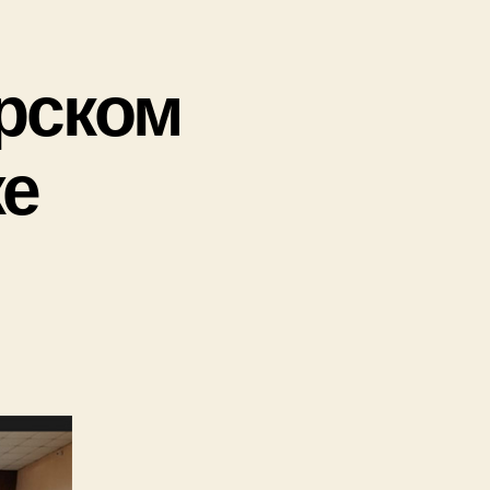
тике
рском
ращению
зма»
же