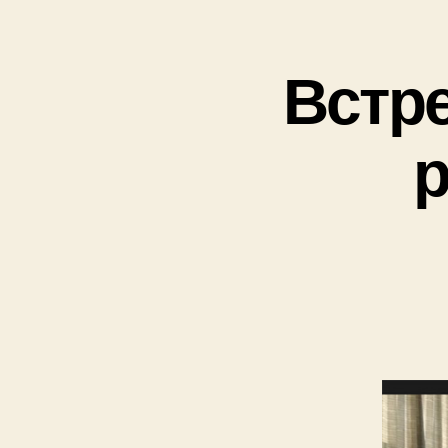
Встр
р