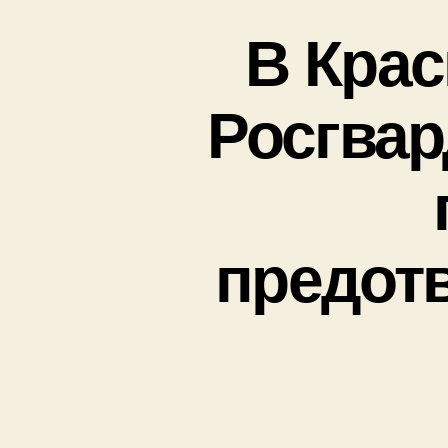
В Кра
Росгвар
предот