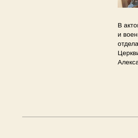
В акто
и вое
отдел
Церкв
Алекс