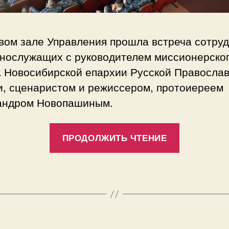
вом зале Управления прошла встреча сотру
ннослужащих с руководителем миссионерско
а Новосибирской епархии Русской Правосла
и, сценаристом и режиссером, протоиереем
андром Новопашиным.
«В
ПРОДОЛЖИТЬ ЧТЕНИЕ
Краснояр
Управлен
Росгвард
прошли
занятия
по