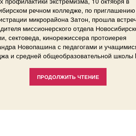
х профилактики экстремизма, 10 октября в
ибирском речном колледже, по приглашению
истрации микрорайона Затон, прошла встре
одителя миссионерского отдела Новосибирск
и, сектоведа, кинорежиссера протоиерея
андра Новопашина с педагогами и учащимис
джа и средней общеобразовательной школы 
«Встреча
ПРОДОЛЖИТЬ ЧТЕНИЕ
в
Новосиби
речном
колледже