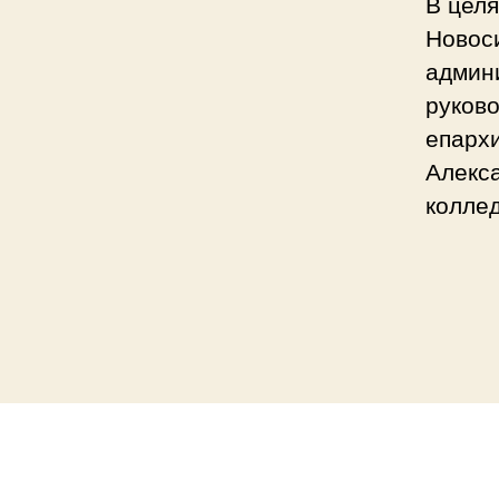
В целя
Новос
админ
руков
епархи
Алекс
колле