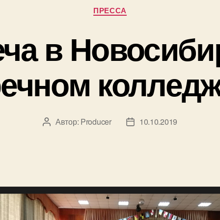
Рубрики
профилак
ПРЕССА
и
еча в Новосиби
предотв
экстреми
ечном коллед
Автор:
Producer
10.10.2019
Автор
Дата
записи
записи