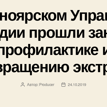
сноярском Упра
дии прошли за
профилактике 
вращению экст
Автор:
Producer
24.10.2019
Автор
Дата
записи
записи