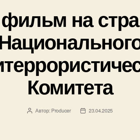
фильм на стр
Национальног
итеррористичес
Комитета
Автор:
Producer
23.04.2025
Автор
Дата
записи
записи