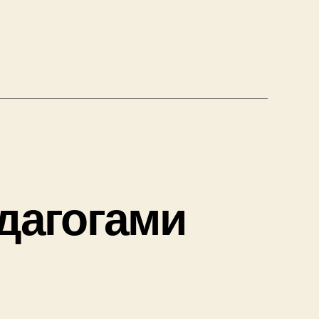
торий
»
дагогами