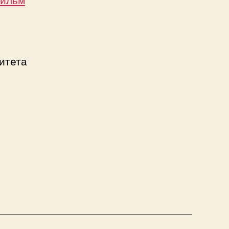
о
итета
ьного