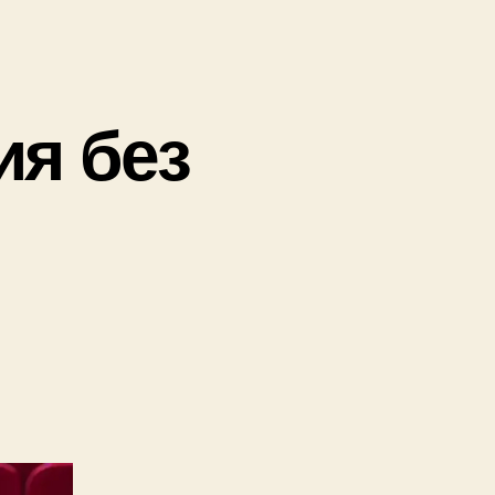
ористического
»
ия без