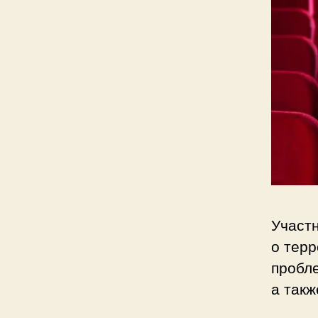
Участ
о тер
пробле
а такж