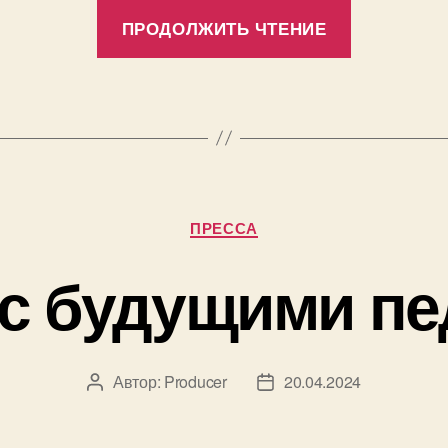
«Кинолек
ПРОДОЛЖИТЬ ЧТЕНИЕ
«Россия
без
террора»
Рубрики
ПРЕССА
 с будущими пе
Автор:
Producer
20.04.2024
Автор
Дата
записи
записи