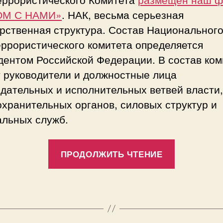
ОМ С НАМИ»
. НАК, весьма серьезная
рственная структура. Состав Национальног
еррористического комитета определяется
дентом Российской Федерации. В состав ком
т руководители и должностные лица
дательных и исполнительных ветвей власти,
хранительных органов, силовых структур и
альных служб.
«Наш
ПРОДОЛЖИТЬ ЧТЕНИЕ
фильм
на
странице
Национал