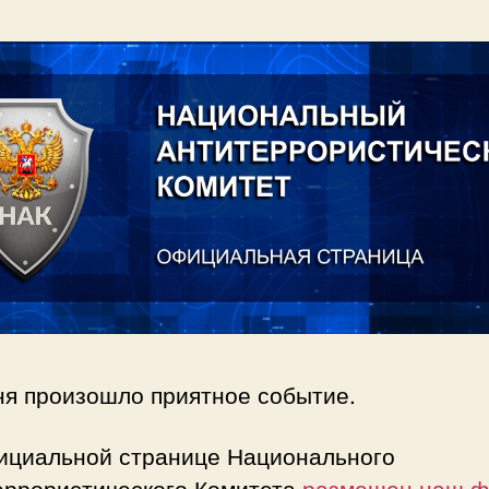
ня произошло приятное событие.
ициальной странице Национального
еррористического Комитета
размещен наш 