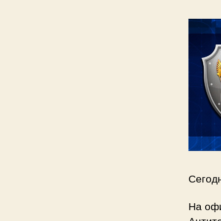
Сегод
На оф
Антит