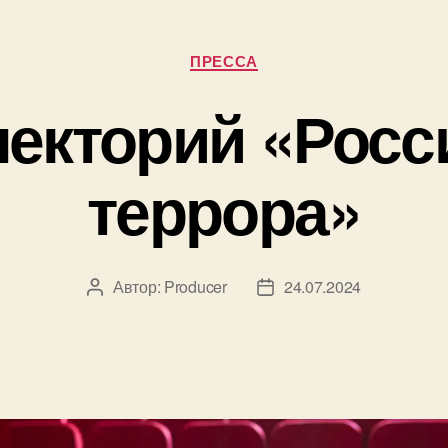
Антитерр
Комитета
Рубрики
ПРЕССА
екторий «Росс
террора»
Автор:
Producer
24.07.2024
Автор
Дата
записи
записи