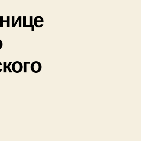
анице
о
кого