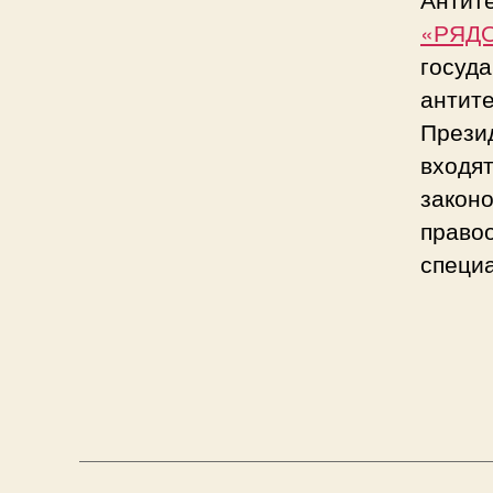
«РЯД
госуда
антит
Прези
входя
законо
правоо
специ