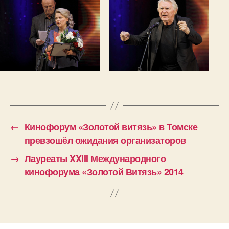
←
Кинофорум «Золотой витязь» в Томске
превзошёл ожидания организаторов
→
Лауреаты XXIII Международного
кинофорума «Золотой Витязь» 2014