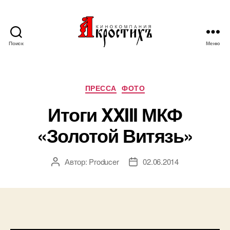
Поиск
Меню
Кинокомпания
"АКРОСТИХЪ"
Рубрики
ПРЕССА
ФОТО
Итоги XXIII МКФ
«Золотой Витязь»
Автор:
Producer
02.06.2014
Автор
Дата
записи
записи