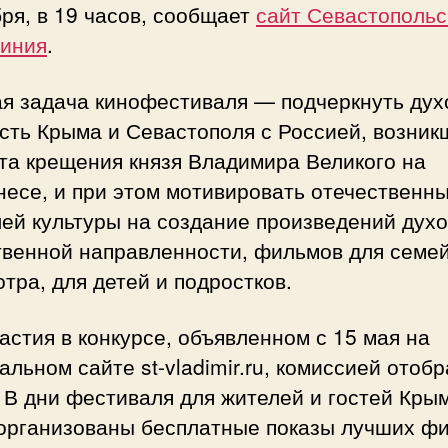
ря, в 19 часов, сообщает
сайт Севастопольс
чиния
.
ая задача кинофестиваля — подчеркнуть ду
сть Крыма и Севастополя с Россией, возник
та крещения князя Владимира Великого на
есе, и при этом мотивировать отечественн
ей культуры на создание произведений духо
твенной направленности, фильмов для семе
тра, для детей и подростков.
астия в конкурсе, объявленном с 15 мая на
льном сайте st-vladimir.ru, комиссией отоб
 В дни фестиваля для жителей и гостей Кры
 организованы бесплатные показы лучших ф