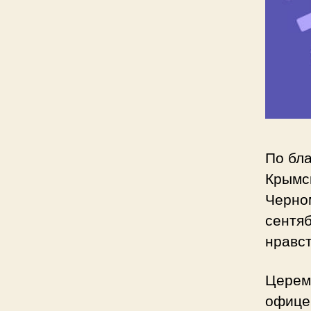
По бл
Крымс
Черно
сентяб
нравс
Церемо
офице