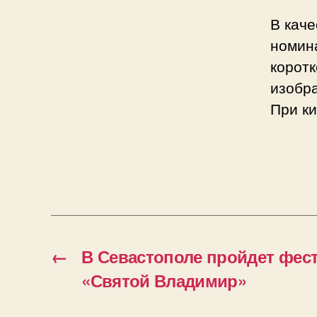
В каче
номина
корот
изобра
При к
←
В Севастополе пройдет фес
«Святой Владимир»