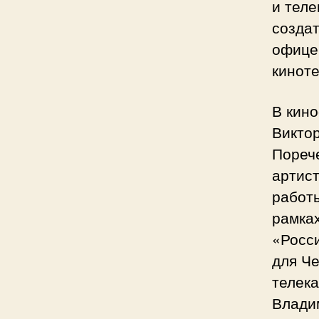
и теле
создат
офице
кинот
В кин
Викто
Порече
артис
работ
рамка
«Росси
для Ч
телек
Влади