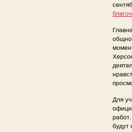
сентяб
благо
Главн
общно
момен
Херсон
деятел
нравс
просмо
Для уч
официа
работ.
будут