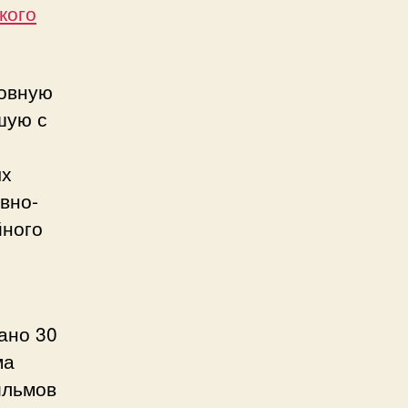
кого
ховную
шую с
ых
вно-
йного
рано 30
ма
ильмов