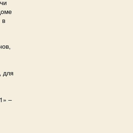
ечи
Доме
 в
нов,
, для
1» –