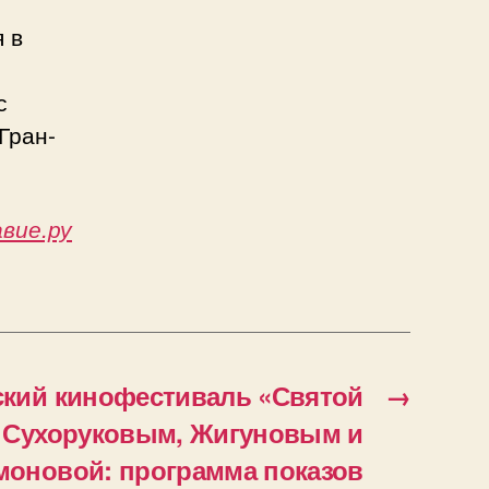
 в
с
Гран-
вие.ру
кий кинофестиваль «Святой
→
 Сухоруковым, Жигуновым и
моновой: программа показов