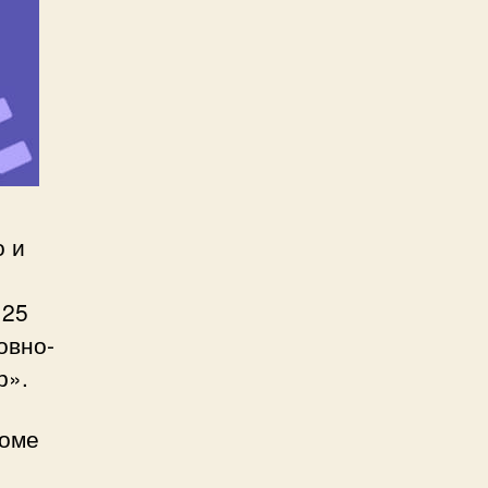
о и
 25
овно-
р».
Доме