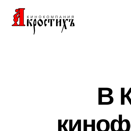
Кинокомпания
"АКРОСТИХЪ"
В 
киноф