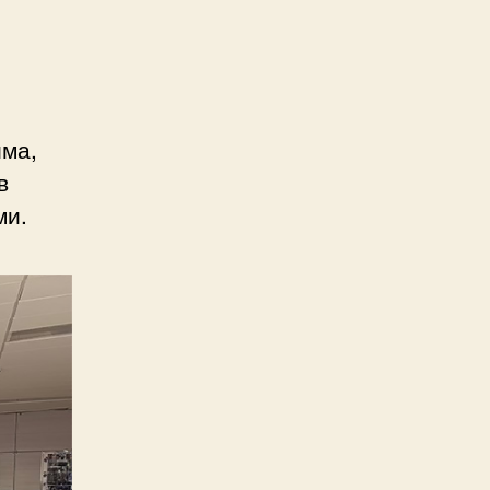
ма,
в
ми.