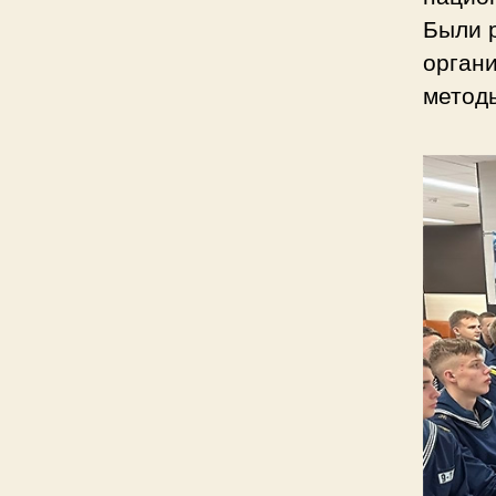
Были 
органи
метод