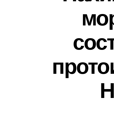
мо
сос
прото
Н