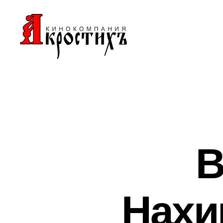
Кинокомпания
"АКРОСТИХЪ"
В
Нахи