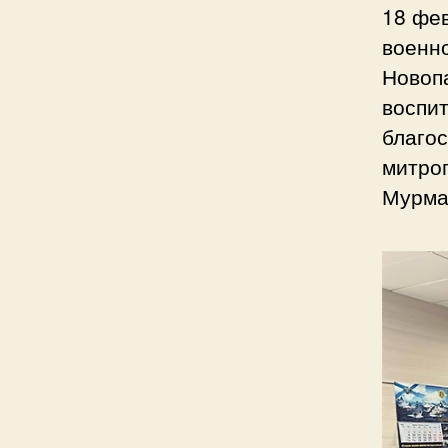
18 фе
военн
Новоп
воспи
благо
митроп
Мурма