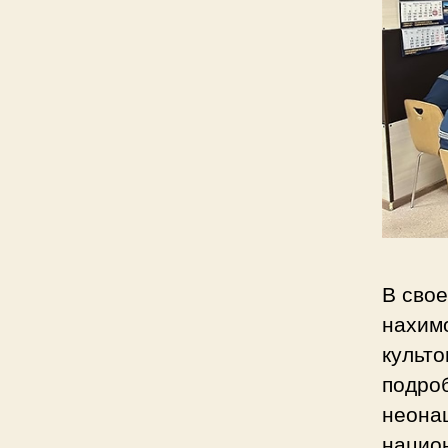
В сво
нахим
культо
подро
неона
национ