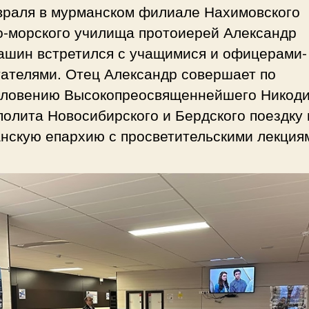
враля в мурманском филиале Нахимовского
о-морского училища протоиерей Александр
ашин встретился с учащимися и офицерами-
тателями. Отец Александр совершает по
словению Высокопреосвященнейшего Никоди
олита Новосибирского и Бердского поездку 
нскую епархию с просветительскими лекция