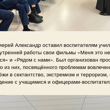
иерей Александр оставил воспитателям учи
нутренней работы свои фильмы «Меня это н
ся» и «Рядом с нами». Был организован про
о из них, посвящённого проблемам вовлече
жи в сектантство, экстремизм и терроризм, 
дение с учащимися и офицерами-воспитател