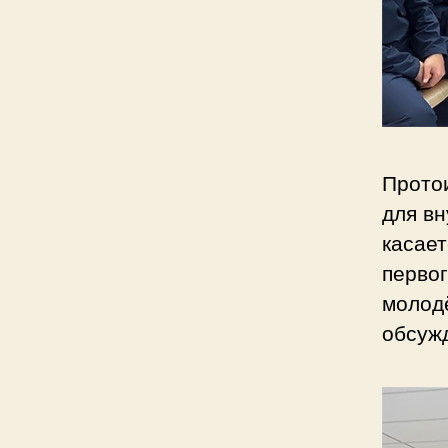
Прото
для в
касает
первог
молодё
обсуж