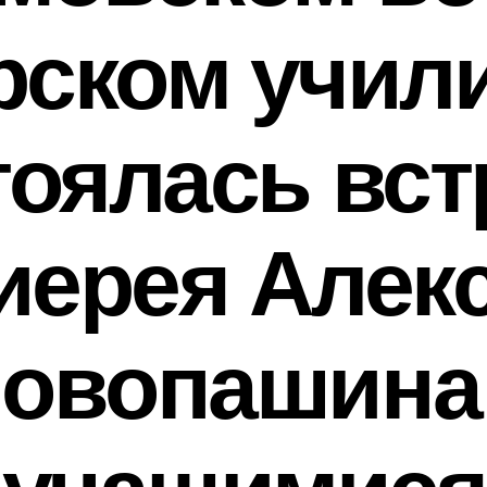
рском учил
тоялась вст
иерея Алек
овопашина
учащимися