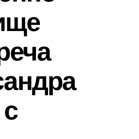
ище
реча
сандра
 с