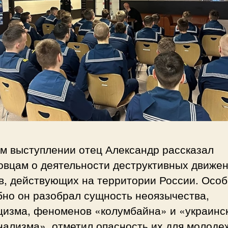
ем выступлении отец Александр рассказал
овцам о деятельности деструктивных движен
в, действующих на территории России. Осо
бно он разобрал сущность неоязычества,
цизма, феноменов «колумбайна» и «украинс
ализма», отметил опасность их для молоде