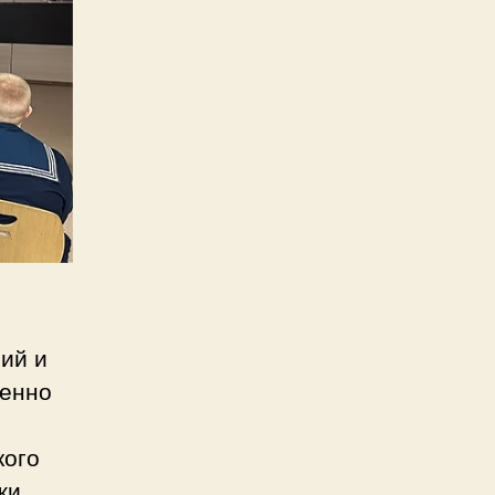
ий и
бенно
кого
жи.