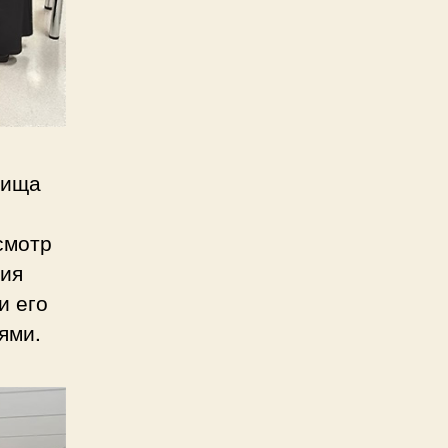
лища
е
смотр
ния
и его
ями.